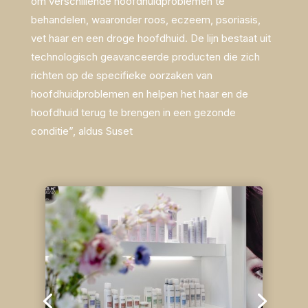
om verschillende hoofdhuidproblemen te
behandelen, waaronder roos, eczeem, psoriasis,
vet haar en een droge hoofdhuid. De lijn bestaat uit
technologisch geavanceerde producten die zich
richten op de specifieke oorzaken van
hoofdhuidproblemen en helpen het haar en de
hoofdhuid terug te brengen in een gezonde
conditie”, aldus Suset